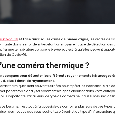
u Covid-19
et face aux risques d’une deuxième vague,
les ventes de c
nante dans le monde entier, étant un moyen efficace de détection des 
tifier une température corporelle élevée, et c’est là qu’elles peuvent apport
ation du Covid-19.
u’une caméra thermique ?
t conçues pour détecter les différents rayonnements infrarouges ém
aud, plus il émet de rayonnement.
éras thermiques sont souvent utilisées pour repérer les incendies. Mais ce
ez par exemple analyser comment les gens circulent dans votre entrepris
 plus importante. Par ailleurs, ce type de caméra peut aussi mesurer la te
vos besoins, il est tout à fait possible de combiner plusieurs de ces typ
riser, des risques que vous souhaitez prévenir et du type d’infrastructure