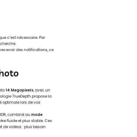
e c’est nécessaire. Par
echerche.
 recevoir des notifications, ce
photo
hoto
14 Megapixels
, avec un
nologie TrueDepth propose la
é optimale lors de vos
 HDR, combiné au
mode
re fluide et plus stable. Ces
et de vidéos : plus besoin