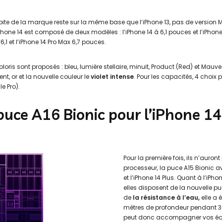
épite de la marque reste sur la même base que l’iPhone 13, pas de version
’iPhone 14 est composé de deux modèles : l’iPhone 14 à 6,1 pouces et l’iPhone
6,1 et l’iPhone 14 Pro Max 6,7 pouces.
loris sont proposés : bleu, lumière stellaire, minuit, Product (Red) et Mauve. 
ent, or et la nouvelle couleur le
violet intense
. Pour les capacités, 4 choix 
e Pro).
puce A16 Bionic pour l’iPhone 14
Pour la première fois, ils n’auro
processeur, la puce A15 Bionic a
et l’iPhone 14 Plus. Quant à l’iPhon
elles disposent de la nouvelle p
de
la résistance à l’eau,
elle a 
mètres de profondeur pendant 30
peut donc accompagner vos équi