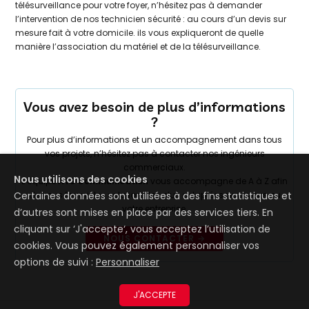
télésurveillance pour votre foyer, n’hésitez pas à demander
l’intervention de nos technicien sécurité : au cours d’un devis sur
mesure fait à votre domicile. ils vous expliqueront de quelle
manière l’association du matériel et de la télésurveillance.
Vous avez besoin de plus d’informations
?
Pour plus d’informations et un accompagnement dans tous
vos projets, n’hésitez pas à contacter nos ingénieurs
commerciaux.
Nous utilisons des cookies
L’équipe
ATS Communication
vous accompagne de A à Z afin
Certaines données sont utilisées à des fins statistiques et
de vous fournir les solutions les plus adaptées pour vous ou
votre entreprise.
d’autres sont mises en place par des services tiers. En
cliquant sur ‘J'accepte‘, vous acceptez l’utilisation de
NOUS CONTACTER →
cookies. Vous pouvez également personnaliser vos
options de suivi :
Personnaliser
J'ACCEPTE