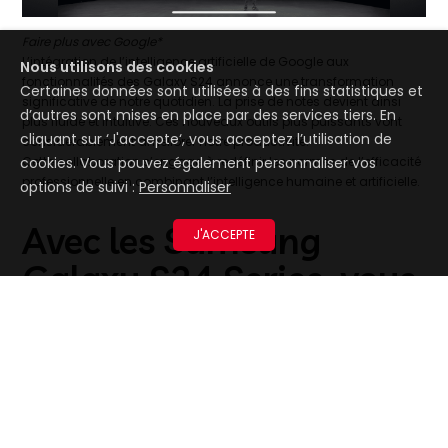
Faire plus avec Google*
L’intégration de l’intelligence artificielle de Google aux
Nous utilisons des cookies
fonctionnalités des Galaxy S24 annonce une transformation
Certaines données sont utilisées à des fins statistiques et
significative de notre quotidien. La prise de notes devient ainsi
d’autres sont mises en place par des services tiers. En
plus fluide et intuitive. Ces nouveaux outils plus puissants vont
cliquant sur ‘J'accepte‘, vous acceptez l’utilisation de
considérablement améliorer notre productivité.
cookies. Vous pouvez également personnaliser vos
Cette collaboration s’engage à redéfinir les normes de l’efficacité
professionnelle en combinant l’intelligence humaine et artificielle.
options de suivi :
Personnaliser
Avec les Samsung
J'ACCEPTE
Galaxy S24 Series, vous
parlez toutes les
langues