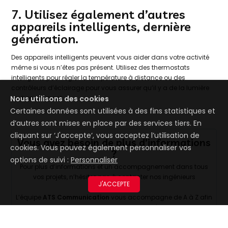
7. Utilisez également d’autres
appareils intelligents, dernière
génération.
Des appareils intelligents peuvent vous aider dans votre activité
même si vous n’êtes pas présent. Utilisez des thermostats
intelligents pour régler la température à distance ou des
contrôleurs d’éclairage pour vous assurer qu’il y a de la lumière
Nous utilisons des cookies
au bon moment.
Certaines données sont utilisées à des fins statistiques et
d’autres sont mises en place par des services tiers. En
cliquant sur ‘J'accepte‘, vous acceptez l’utilisation de
Vous avez besoin de plus d’informations
cookies. Vous pouvez également personnaliser vos
?
options de suivi :
Personnaliser
Pour plus d’informations et un accompagnement dans tous
vos projets, n’hésitez pas à contacter nos ingénieurs
J'ACCEPTE
commerciaux.
L’équipe
ATS Communication
vous accompagne de A à Z afin
de vous fournir les solutions les plus adaptées pour vous ou
votre entreprise.